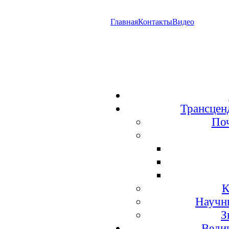
Главная
Контакты
Видео
Трансцен
По
К
Научн
З
Веди