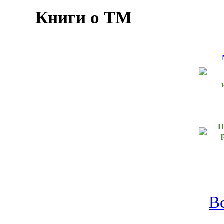
Книги о ТМ
П
В