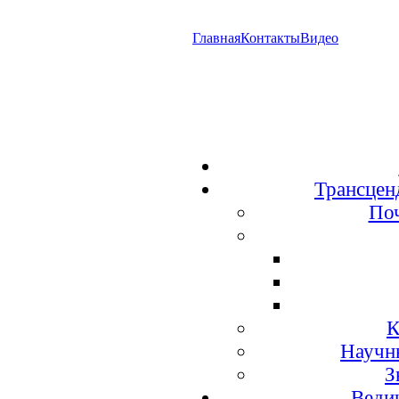
Главная
Контакты
Видео
Трансцен
По
К
Научн
З
Веди