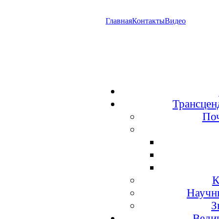
Главная
Контакты
Видео
Трансцен
По
К
Научн
З
Веди