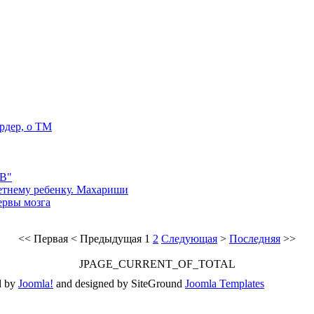
рдер, о ТМ
PB"
етнему ребенку. Махариши
ервы мозга
<<
Первая
<
Предыдущая
1
2
Следующая
>
Последняя
>>
JPAGE_CURRENT_OF_TOTAL
d by
Joomla!
and designed by SiteGround
Joomla Templates
Valid
XHTML
and
CSS
.