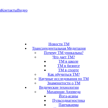
я
Контакты
Видео
Новости ТМ
Трансцендентальная Медитация
Почему ТМ уникальна?
Что дает ТМ?
ТМ в школе
ТМ в бизнесе
ТМ в спорте
Как обучиться ТМ?
Научные исследования по ТМ
Знаменитости о ТМ
Ведические технологии
Махариши Аюрведа
Йога-асаны
Пульсодиагностика
Панчакарма