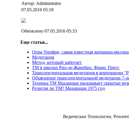
Автор: Administrator
07.05.2016 05:18
Обновлено 07.05.2016 05:33
Еще статьи...
Опра Уинфри, самая известная женщина-миллиа
Медитация
Метод, который работает
ТМ в школах Рио-де-Жанейро. Франс Пресс
Трансцендентальная медитация в корпорации "
Объяснение трансцендентальной медитации 7-л
Техника ТМ Махариши раскрывает скрытые рез
Религия ли ТМ? Махариши 1975 год
Ведические Технологии, Powere