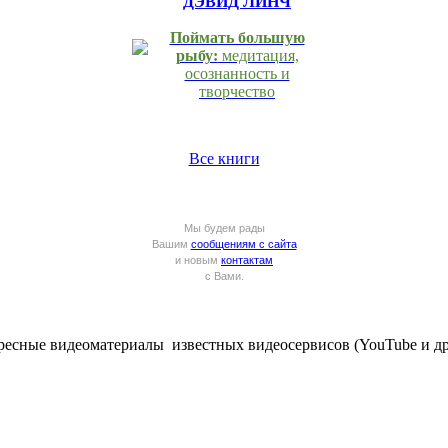
ДЭВИД ЛИНЧ
Поймать большую
рыбу:
медитация,
осознанность и
творчество
Все книги
Мы будем рады
Вашим
сообщениям с сайта
и новым
контактам
с Вами.
ересные видеоматериалы известных видеосервисов (YouTube и др