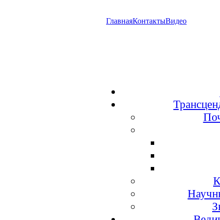
Главная
Контакты
Видео
Трансцен
По
К
Научн
З
Веди