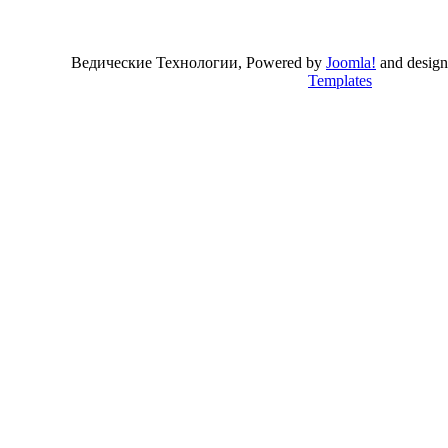
Ведические Технологии, Powered by
Joomla!
and desig
Templates
Valid
XHTML
and
CSS
.