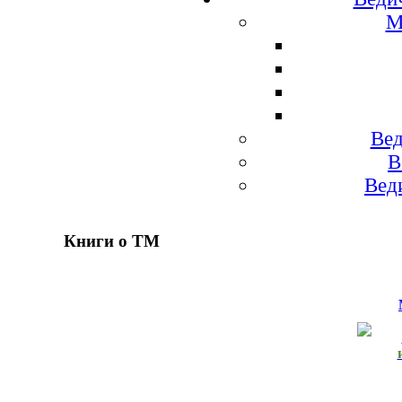
М
Вед
В
Вед
Книги о ТМ