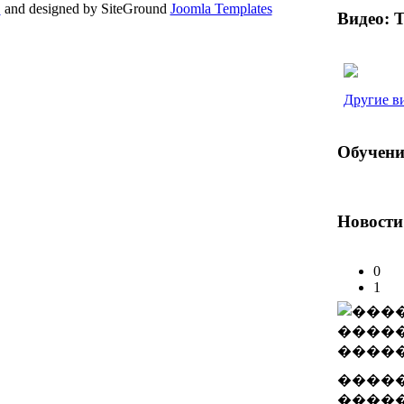
!
and designed by SiteGround
Joomla Templates
Видео: 
ML
and
CSS
.
Другие в
Обучени
Новости
0
1
����
����