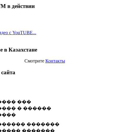
ТМ в действии
идео с YouTUBE...
е в Казахстане
Смотрите
Контакты
 сайта
������ �������
����� �������