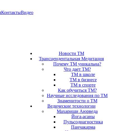
я
Контакты
Видео
Новости ТМ
Трансцендентальная Медитация
Почему ТМ уникальна?
Что дает ТМ?
ТМ в школе
ТМ в бизнесе
ТМ в спорте
Как обучиться ТМ?
Научные исследования по ТМ
Знаменитости о ТМ
Ведические технологии
Махариши Аюрведа
Йога-асаны
Пульсодиагностика
Панчакарма