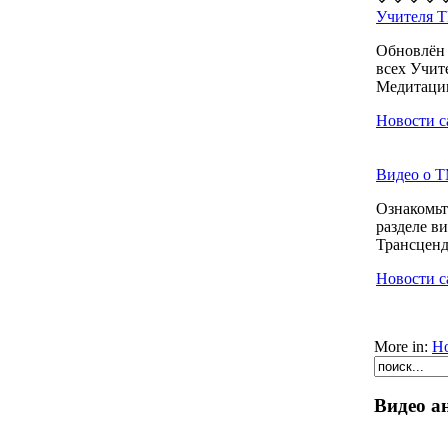
Учителя Т
Обновлён
всех Учит
Медитации
Новости с
Видео о Т
Ознакомьт
разделе в
Трансценд
Новости с
More in:
Но
Видео а