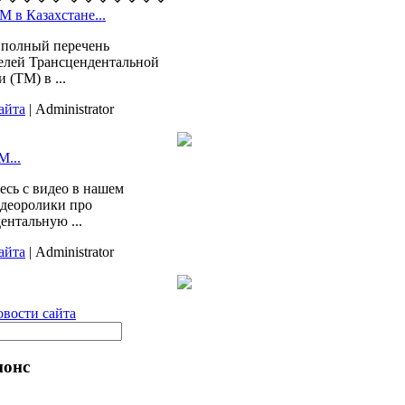
М в Казахстане...
 полный перечень
елей Трансцендентальной
 (ТМ) в ...
айта
| Administrator
М...
есь с видео в нашем
идеоролики про
ентальную ...
айта
| Administrator
вости сайта
нонс