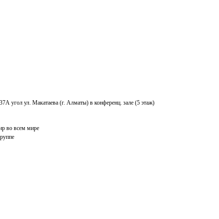
А угол ул. Макатаева (г. Алматы) в конференц. зале (5 этаж)
ир во всем мире
группе