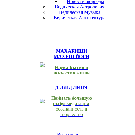
Новости аюрведы
Ведическая Астрология
Ведическая Музыка
Ведическая Архитектура
МАХАРИШИ
МАХЕШ ЙОГИ
Наука Бытия и
искусство жизни
ДЭВИД ЛИНЧ
Поймать большую
рыбу:
медитация,
осознанность и
творчество
Все книги