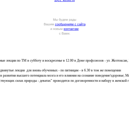
Мы будем рады
Вашим
сообщениям с сайта
и новым
контактам
с Вами.
 лекции по ТМ в субботу и воскресенье в 12.00 в Доме профсоюзов - ул. Желтоксан, 37
двинутые лекции для вновь обученных - по пятницам - в 6.30 в том же помещении
 развитии высшего потенциала мозга и его влиянии на сознание поведение/здоровье; М
твующих силах природы - деватах" проводится по договоренности и набору в женской 