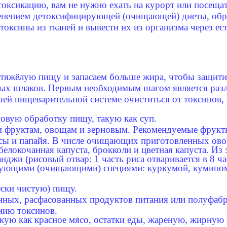
токсикацию, вам не нужно ехать на курорт или посеща
нением детоксифицирующей (очищающей) диеты, образ
токсины из тканей и вывести их из организма через ес
 тяжёлую пищу и запасаем больше жира, чтобы защити
ых шлаков. Первым необходимым шагом является разл
й пищеварительной системе очиститься от токсинов, 
овую обработку пищу, такую как суп.
м фруктам, овощам и зерновым. Рекомендуемые фрук
асы и папайя. В числе очищающих приготовленных овощ
 белокочанная капуста, брокколи и цветная капуста. И
анджи (рисовый отвар: 1 часть риса отваривается в 8 ча
ующими (очищающими) специями: куркумой, кумином,
ски чистую) пищу.
ных, расфасованных продуктов питания или полуфабр
нию токсинов.
кую как красное мясо, остатки еды, жареную, жирную 