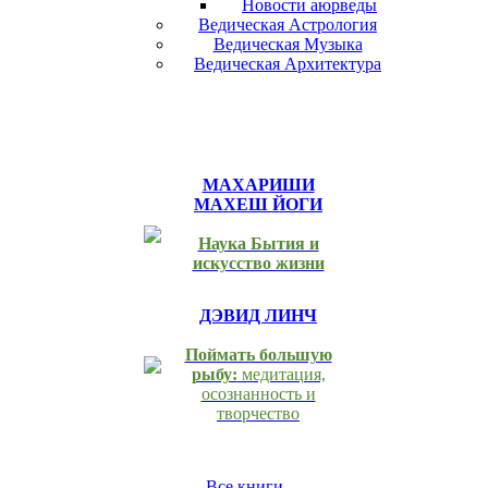
Новости аюрведы
Ведическая Астрология
Ведическая Музыка
Ведическая Архитектура
МАХАРИШИ
МАХЕШ ЙОГИ
Наука Бытия и
искусство жизни
ДЭВИД ЛИНЧ
Поймать большую
рыбу:
медитация,
осознанность и
творчество
Все книги