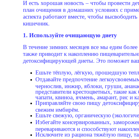
И есть хорошая новость – чтобы провести де
план очищения в домашних условиях с приме
аспекта работают вместе, чтобы высвободить 
кишечник.
1. Используйте очищающую диету
В течение зимних месяцев все мы едим более
также приводит к накоплению пищеварительн
детоксифицирующей диеты. Это поможет ваше
Ешьте тёплую, лёгкую, прошедшую тепл
Отдавайте предпочтение легкоусвояемы
чернослив, инжир, яблоки, груши, анан
представители крестоцветных, такие как
чапати, квиноа, ячмень, амарант, рис и к
Приправляйте свою пищу детоксифицир
свежим имбирём.
Ешьте свежую, органическую (экологиче
Избегайте консервированных, заморожен
перевариваются и способствуют накопле
Исключите из рациона тяжёлую пищу, та