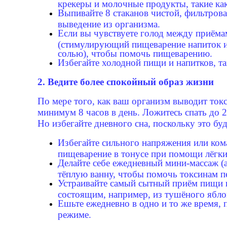
крекеры и молочные продукты, такие ка
Выпивайте 8 стаканов чистой, фильтрова
выведение из организма.
Если вы чувствуете голод между приёма
(стимулирующий пищеварение напиток из
солью), чтобы помочь пищеварению.
Избегайте холодной пищи и напитков, т
2. Ведите более спокойный образ жизни
По мере того, как ваш организм выводит ток
минимум 8 часов в день. Ложитесь спать до 2
Но избегайте дневного сна, поскольку это бу
Избегайте сильного напряжения или ком
пищеварение в тонусе при помощи лёгких
Делайте себе ежедневный мини-массаж (
тёплую ванну, чтобы помочь токсинам п
Устраивайте самый сытный приём пищи в 
состоящим, например, из тушёного яблок
Ешьте ежедневно в одно и то же время,
режиме.