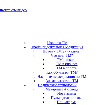
я
Контакты
Видео
Новости ТМ
Трансцендентальная Медитация
Почему ТМ уникальна?
Что дает ТМ?
ТМ в школе
ТМ в бизнесе
ТМ в спорте
Как обучиться ТМ?
Научные исследования по ТМ
Знаменитости о ТМ
Ведические технологии
Махариши Аюрведа
Йога-асаны
Пульсодиагностика
Панчакарма