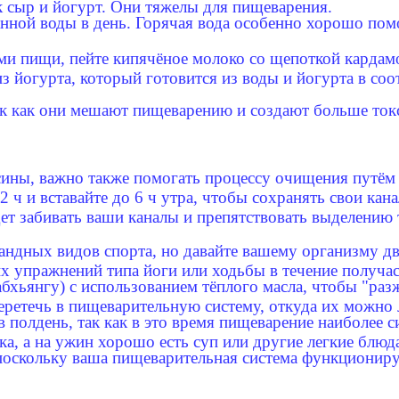
к сыр и йогурт. Они тяжелы для пищеварения.
нной воды в день. Горячая вода особенно хорошо помо
ми пищи, пейте кипячёное молоко со щепоткой кардам
 йогурта, который готовится из воды и йогурта в со
ак как они мешают пищеварению и создают больше ток
сины, важно также помогать процессу очищения путём
2 ч и вставайте до 6 ч утра, чтобы сохранять свои к
дет забивать ваши каналы и препятствовать выделению 
андных видов спорта, но давайте вашему организму дв
 упражнений типа йоги или ходьбы в течение получаса
абхьянгу) с использованием тёплого масла, чтобы "ра
еретечь в пищеварительную систему, откуда их можно 
полдень, так как в это время пищеварение наиболее с
а, а на ужин хорошо есть суп или другие легкие блюд
 поскольку ваша пищеварительная система функционир