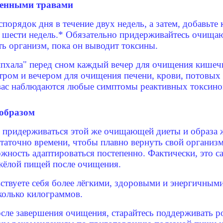
венными травами
рядок дня в течение двух недель, а затем, добавьте
 шести недель.* Обязательно придерживайтесь очища
ь организм, пока он выводит токсины.
ипхала" перед сном каждый вечер для очищения кишеч
тром и вечером для очищения печени, крови, потовых
 вас наблюдаются любые симптомы реактивных токсин
 образом
ридерживаться этой же очищающей диеты и образа жи
таточно времени, чтобы плавно вернуть свой органи
ность адаптироваться постепенно. Фактически, это са
жёлой пищей после очищения.
ствуете себя более лёгкими, здоровыми и энергичными
сколько килограммов.
осле завершения очищения, старайтесь поддерживать 