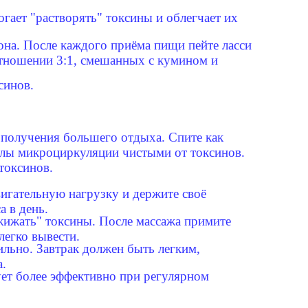
гает "растворять" токсины и облегчает их
она. После каждого приёма пищи пейте ласси
отношении 3:1, смешанных с кумином и
синов.
 получения большего отдыха. Спите как
аналы микроциркуляции чистыми от токсинов.
токсинов.
игательную нагрузку и держите своё
 в день.
зжижать" токсины. После массажа примите
легко вывести.
ильно. Завтрак должен быть легким,
а.
ует более эффективно при регулярном