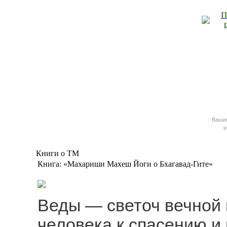
П
Ваш
и
Книги о ТМ
Книга: «Махариши Махеш Йоги о Бхагавад-Гите»
Веды — светоч вечной
человека к спасению и