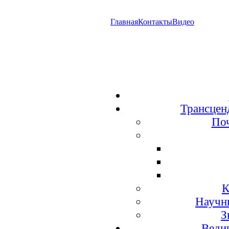
Главная
Контакты
Видео
Трансцен
По
К
Научн
З
Веди