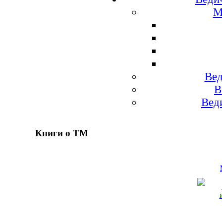
М
Вед
В
Вед
Книги о ТМ