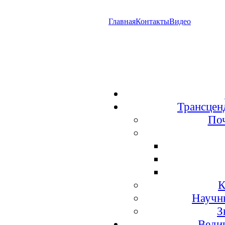
Главная
Контакты
Видео
Трансцен
По
К
Научн
З
Веди