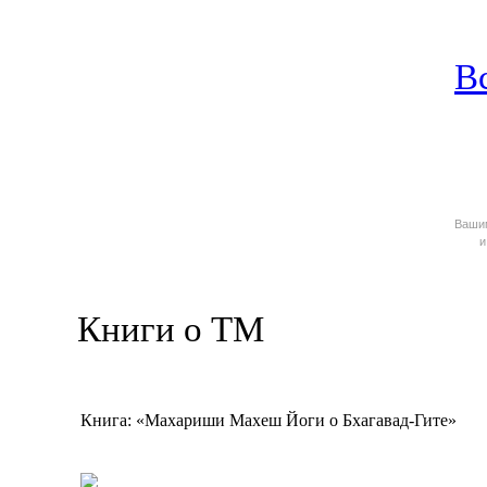
В
Ваш
и
Книги о ТМ
Книга: «Махариши Махеш Йоги о Бхагавад-Гите»