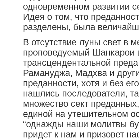
одновременном развитии се
Идея о том, что преданнос
разделены, была величайш
В отсутствие луны свет в м
проповедуемый Шанкарои 
трансцендентальной предан
Рамануджа, Мадхва и друг
преданности, хотя и без ег
нашлись последователи, та
множество сект преданных,
единой на утешительном ос
“однажды наши молитвы б
придет к нам и призовет на