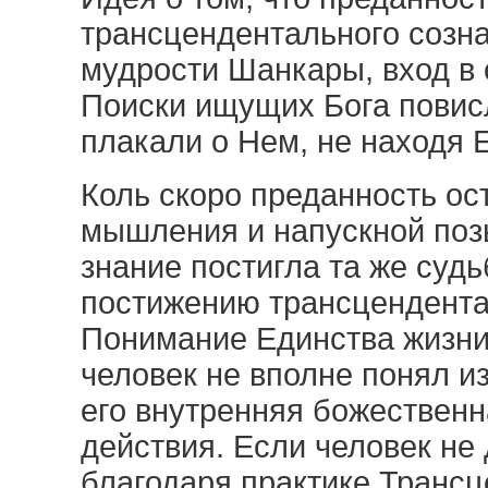
трансцендентального созн
мудрости Шанкары, вход в 
Поиски ищущих Бога повисл
плакали о Нем, не находя Е
Коль скоро преданность ос
мышления и напускной позы
знание постигла та же судь
постижению трансцендентал
Понимание Единства жизни
человек не вполне понял и
его внутренняя божественн
действия. Если человек не
благодаря практике Транс