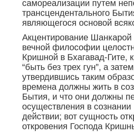
самореализации путем неп
трансцендентального Быти
являющегося основой всяко
Акцентирование Шанкарой 
вечной философии целостн
Кришной в Бхагавад-Гите, 
“быть без трех гун”, а зат
утвердившись таким образо
времена должны жить в со
Бытия, и что они должны п
осуществления в сознании 
действии; вот сущность отк
откровения Господа Кришн