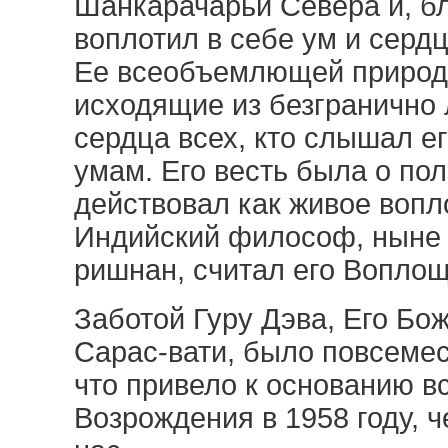
Шанкарачарьи Севера и, б
воплотил в себе ум и серд
Ее всеобъемлющей природе
исходящие из безгранично
сердца всех, кто слышал е
умам. Его весть была о пол
действовал как живое вопл
Индийский философ, ныне 
ришнан, считал его Вопло
Заботой Гуру Дэва, Его Б
Сарас-вати, было повсемес
что привело к основанию 
Возрождения в 1958 году, ч