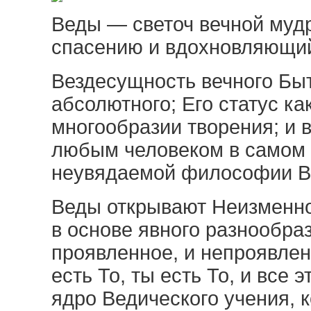
Веды — светоч вечной мудр
спасению и вдохновляющий
Вездесущность вечного Быт
абсолютного; Его статус ка
многообразии творения; и 
любым человеком в самом 
неувядаемой философии В
Веды открывают Неизменно
в основе явного разнообра
проявленное, и непроявленн
есть То, ты есть То, и все э
ядро Ведического учения, 