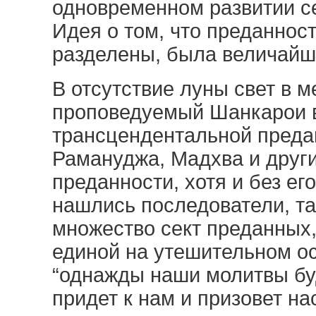
одновременном развитии се
Идея о том, что преданнос
разделены, была величайш
В отсутствие луны свет в м
проповедуемый Шанкарои 
трансцендентальной предан
Рамануджа, Мадхва и друг
преданности, хотя и без ег
нашлись последователи, та
множество сект преданных,
единой на утешительном ос
“однажды наши молитвы б
придет к нам и призовет на