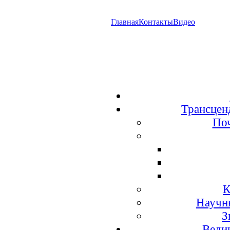
Главная
Контакты
Видео
Трансцен
По
К
Научн
З
Веди