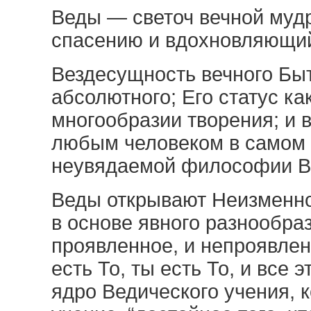
Веды — светоч вечной мудр
спасению и вдохновляющий
Вездесущность вечного Быт
абсолютного; Его статус ка
многообразии творения; и 
любым человеком в самом 
неувядаемой философии В
Веды открывают Неизменно
в основе явного разнообра
проявленное, и непроявленн
есть То, ты есть То, и все э
ядро Ведического учения, 