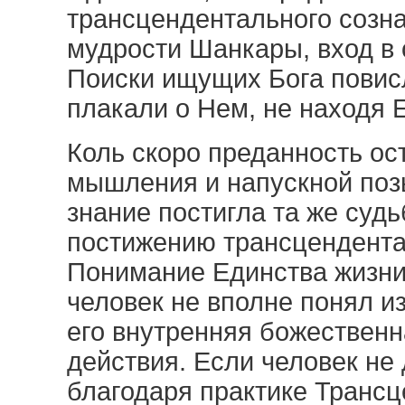
трансцендентального созн
мудрости Шанкары, вход в 
Поиски ищущих Бога повисл
плакали о Нем, не находя Е
Коль скоро преданность ос
мышления и напускной позы
знание постигла та же судь
постижению трансцендентал
Понимание Единства жизни
человек не вполне понял и
его внутренняя божественн
действия. Если человек не
благодаря практике Транс