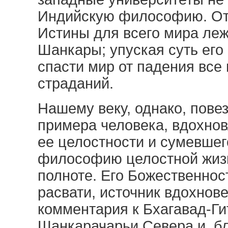
Индийскую философию. Отв
Истины для всего мира леж
Шанкары; упуская суть его
спасти мир от падения все 
страданий.
Нашему веку, однако, пове
примера человека, вдохно
ее целостности и сумевшег
философию целостной жизн
полноте. Его Божественно
расвати, источник вдохнове
комментария к Бхагавад-Ги
Шанкарачарьи Севера и, б