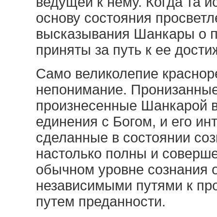
ведущей к нему. Когда та и
основу состояния просветл
высказывания Шанкары о 
приняты за путь к ее дост
Само великолепие краснор
непонимание. Пронизанные
произнесенные Шанкарой в
единения с Богом, и его и
сделанные в состоянии со
настолько полны и соверше
обычном уровне сознания 
независимыми путями к про
путем преданности.