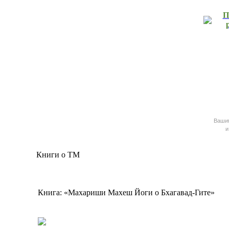
П
Ваш
и
Книги о ТМ
Книга: «Махариши Махеш Йоги о Бхагавад-Гите»