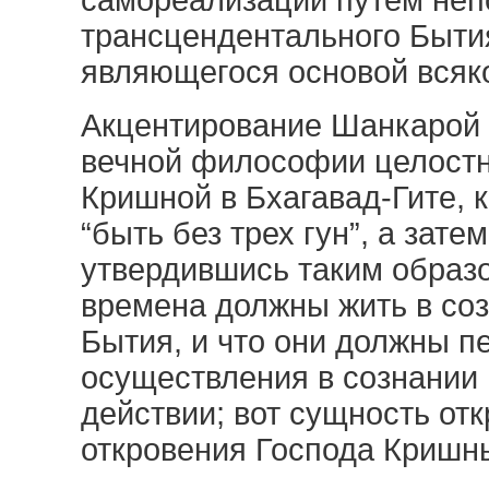
самореализации путем неп
трансцендентального Быти
являющегося основой всяко
Акцентирование Шанкарой 
вечной философии целостн
Кришной в Бхагавад-Гите, 
“быть без трех гун”, а зат
утвердившись таким образо
времена должны жить в со
Бытия, и что они должны п
осуществления в сознании 
действии; вот сущность отк
откровения Господа Кришн