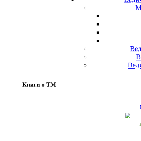
М
Вед
В
Вед
Книги о ТМ