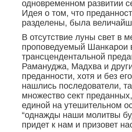
одновременном развитии се
Идея о том, что преданнос
разделены, была величайш
В отсутствие луны свет в м
проповедуемый Шанкарои 
трансцендентальной предан
Рамануджа, Мадхва и друг
преданности, хотя и без ег
нашлись последователи, та
множество сект преданных,
единой на утешительном ос
“однажды наши молитвы б
придет к нам и призовет на