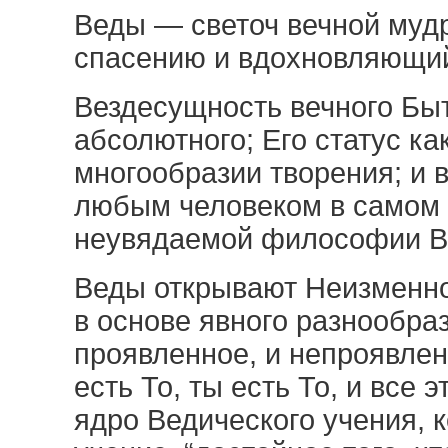
Веды — светоч вечной мудр
спасению и вдохновляющий
Вездесущность вечного Быт
абсолютного; Его статус ка
многообразии творения; и 
любым человеком в самом 
неувядаемой философии В
Веды открывают Неизменно
в основе явного разнообра
проявленное, и непроявленн
есть То, ты есть То, и все э
ядро Ведического учения, 