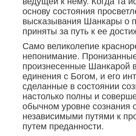
ведущей к нему. Когда та и
основу состояния просветл
высказывания Шанкары о 
приняты за путь к ее дост
Само великолепие краснор
непонимание. Пронизанные
произнесенные Шанкарой в
единения с Богом, и его и
сделанные в состоянии со
настолько полны и соверше
обычном уровне сознания 
независимыми путями к про
путем преданности.