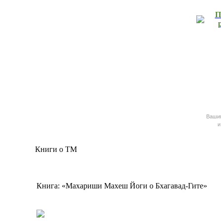
П
Ваш
и
Книги о ТМ
Книга: «Махариши Махеш Йоги о Бхагавад-Гите»