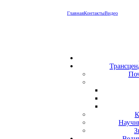
Главная
Контакты
Видео
Трансцен
По
К
Научн
З
Веди