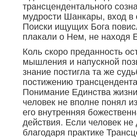
трансцендентального созн
мудрости Шанкары, вход в 
Поиски ищущих Бога повисл
плакали о Нем, не находя Е
Коль скоро преданность ос
мышления и напускной позы
знание постигла та же судь
постижению трансцендентал
Понимание Единства жизни
человек не вполне понял и
его внутренняя божественн
действия. Если человек не
благодаря практике Транс