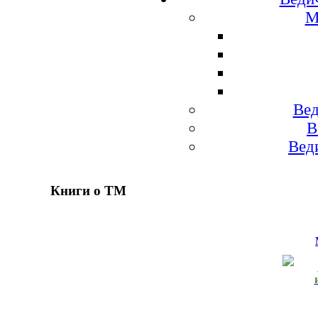
М
Вед
В
Вед
Книги о ТМ