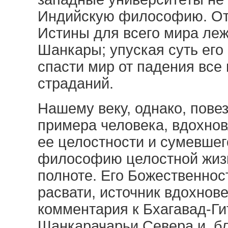
Индийскую философию. Отв
Истины для всего мира леж
Шанкары; упуская суть его
спасти мир от падения все 
страданий.
Нашему веку, однако, пове
примера человека, вдохно
ее целостности и сумевшег
философию целостной жизн
полноте. Его Божественно
расвати, источник вдохнове
комментария к Бхагавад-Ги
Шанкарачарьи Севера и, б