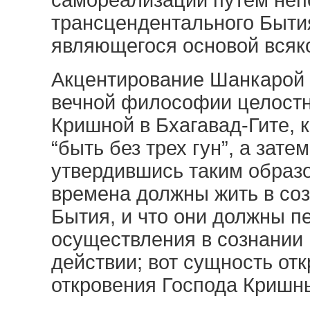
самореализации путем неп
трансцендентального Быти
являющегося основой всяко
Акцентирование Шанкарой 
вечной философии целостн
Кришной в Бхагавад-Гите, 
“быть без трех гун”, а зат
утвердившись таким образо
времена должны жить в со
Бытия, и что они должны п
осуществления в сознании 
действии; вот сущность отк
откровения Господа Кришн