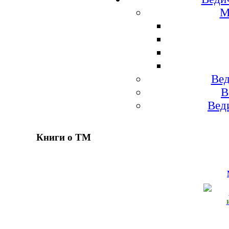
М
Вед
В
Вед
Книги о ТМ