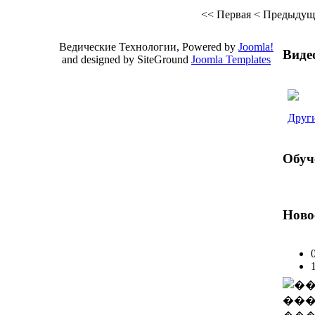
<<
Первая
<
Предыдущ
Ведические Технологии, Powered by
Joomla!
Виде
and designed by SiteGround
Joomla Templates
Valid
XHTML
and
CSS
.
Други
Обуч
Ново