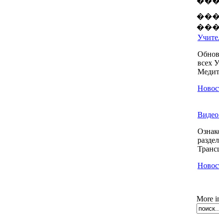
���
���
Учител
Обнов
всех 
Медита
Новос
Видео 
Ознак
разде
Транс
Новос
More i