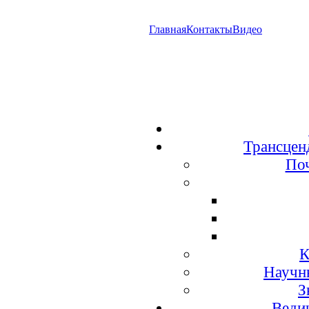
Главная
Контакты
Видео
Трансцен
По
К
Научн
З
Веди