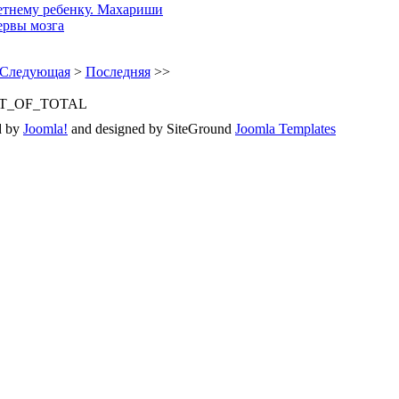
етнему ребенку. Махариши
ервы мозга
Следующая
>
Последняя
>>
T_OF_TOTAL
d by
Joomla!
and designed by SiteGround
Joomla Templates
Valid
XHTML
and
CSS
.