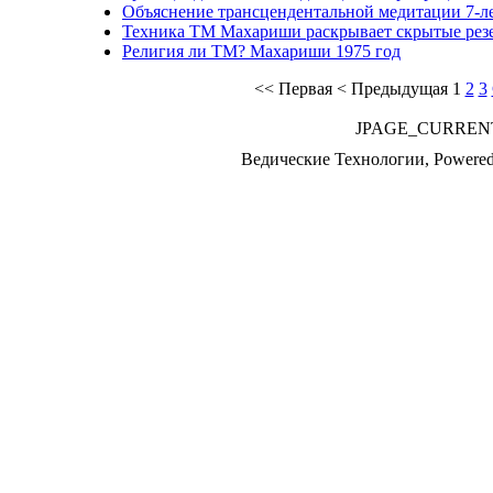
Объяснение трансцендентальной медитации 7-л
Техника ТМ Махариши раскрывает скрытые рез
Религия ли ТМ? Махариши 1975 год
<<
Первая
<
Предыдущая
1
2
3
JPAGE_CURREN
Ведические Технологии, Powere