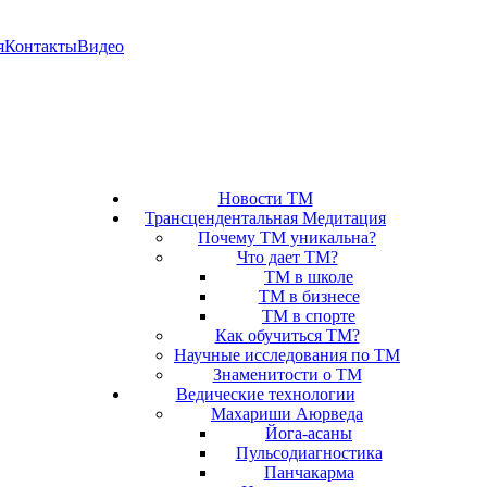
я
Контакты
Видео
Новости ТМ
Трансцендентальная Медитация
Почему ТМ уникальна?
Что дает ТМ?
ТМ в школе
ТМ в бизнесе
ТМ в спорте
Как обучиться ТМ?
Научные исследования по ТМ
Знаменитости о ТМ
Ведические технологии
Махариши Аюрведа
Йога-асаны
Пульсодиагностика
Панчакарма