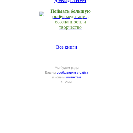
ДЭВИД ЛИНЧ
Поймать большую
рыбу:
медитация,
осознанность и
творчество
Все книги
Мы будем рады
Вашим
сообщениям с сайта
и новым
контактам
с Вами.