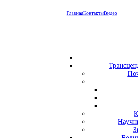
Главная
Контакты
Видео
Трансцен
По
К
Научн
З
Веди