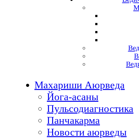
М
Вед
В
Вед
Махариши Аюрведа
Йога-асаны
Пульсодиагностика
Панчакарма
Новости аюрведы