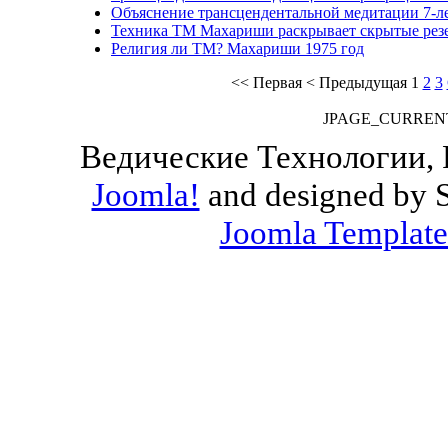
Объяснение трансцендентальной медитации 7-л
Техника ТМ Махариши раскрывает скрытые рез
Религия ли ТМ? Махариши 1975 год
<<
Первая
<
Предыдущая
1
2
3
JPAGE_CURREN
Ведические Технологии, 
Joomla!
and designed by 
Joomla Template
Valid
XHTML
and