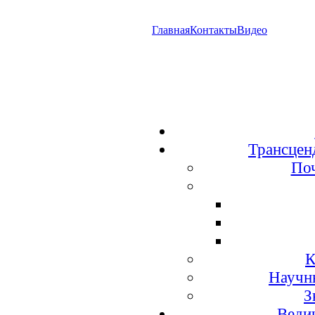
Главная
Контакты
Видео
Трансцен
По
К
Научн
З
Веди