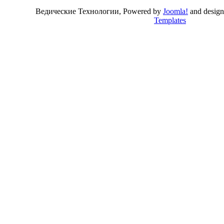
Ведические Технологии, Powered by
Joomla!
and desig
Templates
Valid
XHTML
and
CSS
.