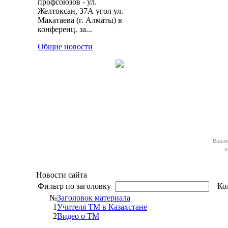
профсоюзов - ул.
Желтоксан, 37А угол ул.
Макатаева (г. Алматы) в
конференц. за...
Общие новости
Ваш
и
Новости сайта
Фильтр по заголовку
Кол
№
Заголовок материала
1
Учителя ТМ в Казахстане
2
Видео о ТМ