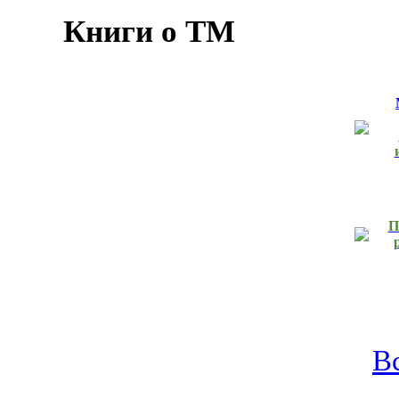
Книги о ТМ
П
В