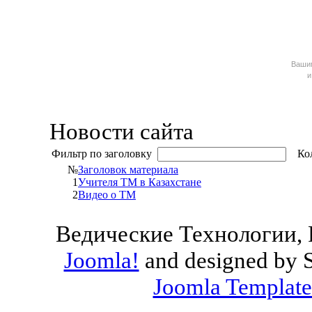
Ваш
и
Новости сайта
Фильтр по заголовку
Кол
№
Заголовок материала
1
Учителя ТМ в Казахстане
2
Видео о ТМ
Ведические Технологии, 
Joomla!
and designed by 
Joomla Template