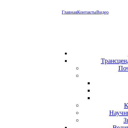
Главная
Контакты
Видео
Трансцен
По
К
Научн
З
Веди