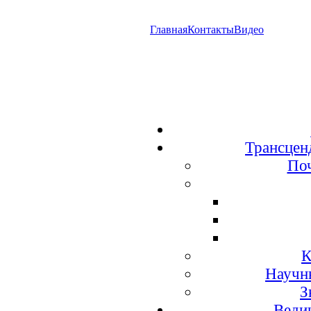
Главная
Контакты
Видео
Трансцен
По
К
Научн
З
Веди