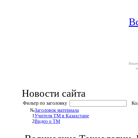
В
Ваш
и
Новости сайта
Фильтр по заголовку
Кол
№
Заголовок материала
1
Учителя ТМ в Казахстане
2
Видео о ТМ