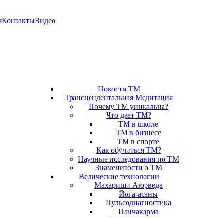
я
Контакты
Видео
Новости ТМ
Трансцендентальная Медитация
Почему ТМ уникальна?
Что дает ТМ?
ТМ в школе
ТМ в бизнесе
ТМ в спорте
Как обучиться ТМ?
Научные исследования по ТМ
Знаменитости о ТМ
Ведические технологии
Махариши Аюрведа
Йога-асаны
Пульсодиагностика
Панчакарма