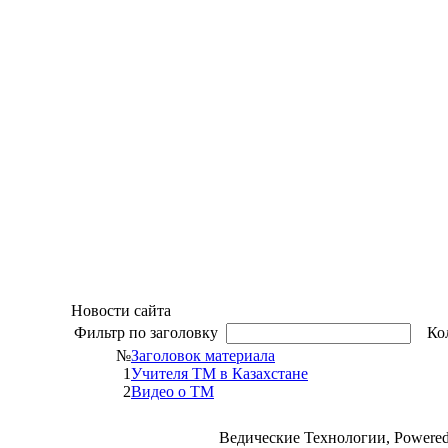
Новости сайта
Фильтр по заголовку
Кол
№
Заголовок материала
1
Учителя ТМ в Казахстане
2
Видео о ТМ
Ведические Технологии, Powere