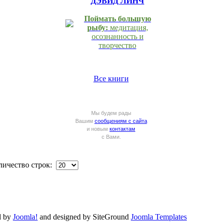
ДЭВИД ЛИНЧ
Поймать большую
рыбу:
медитация,
осознанность и
творчество
Все книги
Мы будем рады
Вашим
сообщениям с сайта
и новым
контактам
с Вами.
ичество строк:
d by
Joomla!
and designed by SiteGround
Joomla Templates