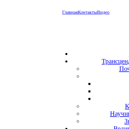
Главная
Контакты
Видео
Трансцен
По
К
Научн
З
Веди