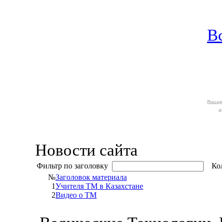
В
Ваш
и
Новости сайта
Фильтр по заголовку
Кол
№
Заголовок материала
1
Учителя ТМ в Казахстане
2
Видео о ТМ