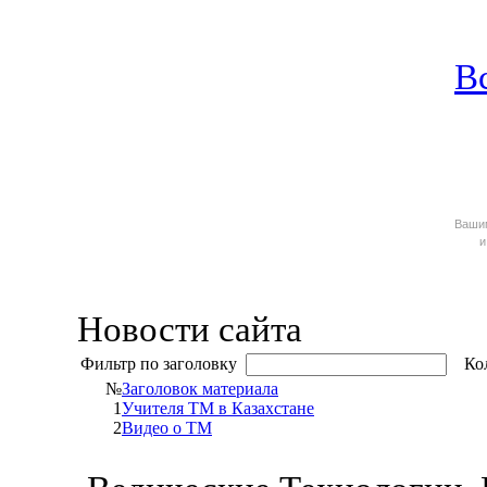
В
Ваш
и
Новости сайта
Фильтр по заголовку
Кол
№
Заголовок материала
1
Учителя ТМ в Казахстане
2
Видео о ТМ