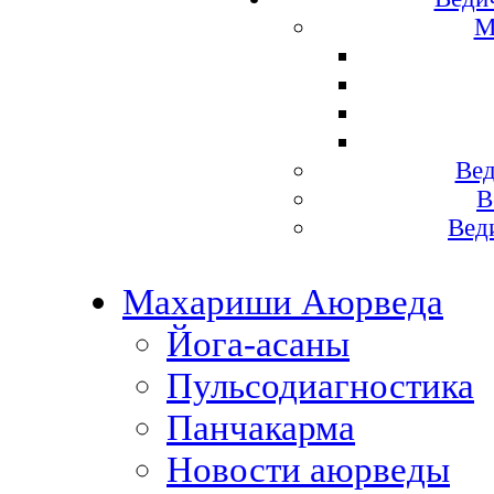
М
Вед
В
Вед
Махариши Аюрведа
Йога-асаны
Пульсодиагностика
Панчакарма
Новости аюрведы