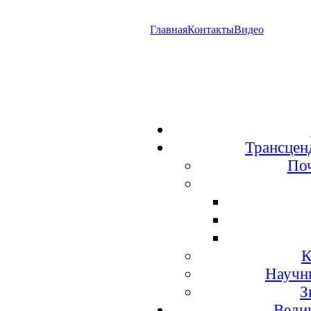
Главная
Контакты
Видео
Трансцен
По
К
Научн
З
Веди