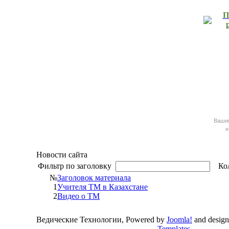
П
Ваш
и
Новости сайта
Фильтр по заголовку
Кол
№
Заголовок материала
1
Учителя ТМ в Казахстане
2
Видео о ТМ
Ведические Технологии, Powered by
Joomla!
and desig
Templates