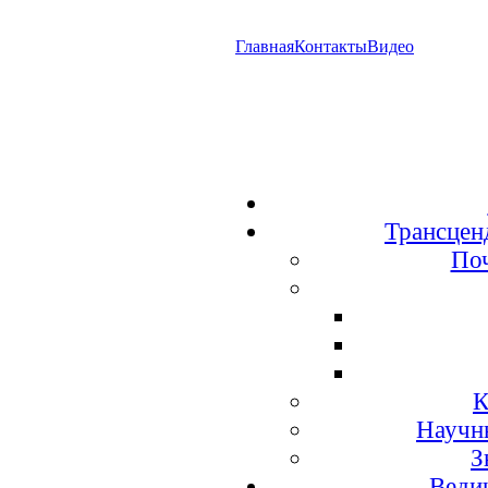
Главная
Контакты
Видео
Трансцен
По
К
Научн
З
Веди