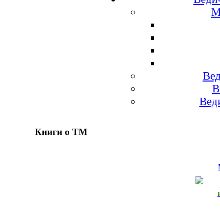
М
Вед
В
Вед
Книги о ТМ