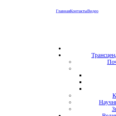
Главная
Контакты
Видео
Трансцен
По
К
Научн
З
Веди