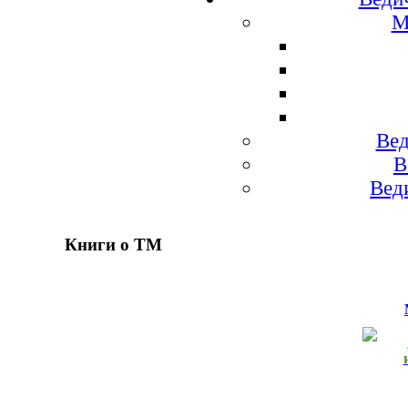
М
Вед
В
Вед
Книги о ТМ