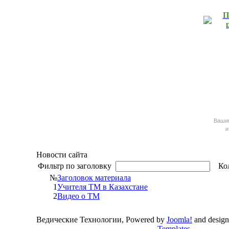
П
Ваш
и
Новости сайта
Фильтр по заголовку
Кол
№
Заголовок материала
1
Учителя ТМ в Казахстане
2
Видео о ТМ
Ведические Технологии, Powered by
Joomla!
and desig
Templates