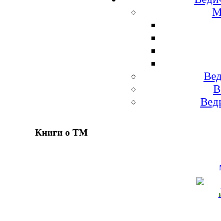
М
Вед
В
Вед
Книги о ТМ