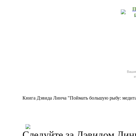
П
Ваш
и
Книга Дэвида Линча "Поймать большую рыбу: медитац
Следуйте за Дэвидом Лин