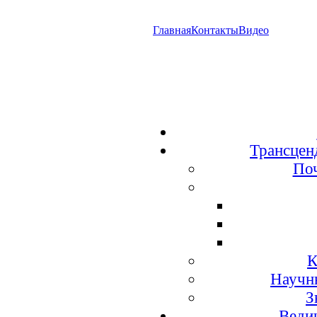
Главная
Контакты
Видео
Трансцен
По
К
Научн
З
Веди