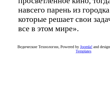
просветленное кино, тогда
навсего парень из городк
которые решает свои задач
все в этом мире».
Ведические Технологии, Powered by
Joomla!
and desig
Templates
Valid
XHTML
and
CSS
.