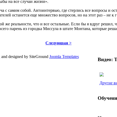
рыбы на все случаи жизни».
 с самим собой. Автоинтервью, где стерлись все вопросы и ост
ателей останется еще множество вопросов, но на этот раз – не к 
й же реальности, что и все остальные. Если бы я вдруг решил, ч
всего парень из городка Миссула в штате Монтана, которые решае
Следующая >
!
and designed by SiteGround
Joomla Templates
Видео: 
ML
and
CSS
.
Другие в
Обучени