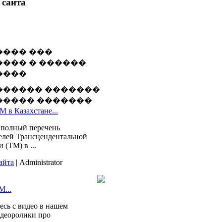
 сайта
������ �������
����� �������
М в Казахстане...
 полный перечень
елей Трансцендентальной
 (ТМ) в ...
айта
| Administrator
М...
есь с видео в нашем
идеоролики про