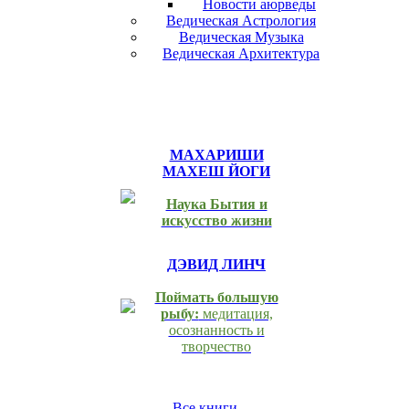
Новости аюрведы
Ведическая Астрология
Ведическая Музыка
Ведическая Архитектура
МАХАРИШИ
МАХЕШ ЙОГИ
Наука Бытия и
искусство жизни
ДЭВИД ЛИНЧ
Поймать большую
рыбу:
медитация,
осознанность и
творчество
Все книги