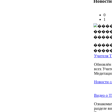
Новости
0
1
����
����
Учителя Т
Обновлён
всех Учит
Медитации
Новости с
Видео о Т
Ознакомьт
разделе в