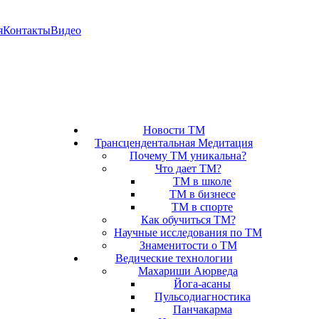
я
Контакты
Видео
Новости ТМ
Трансцендентальная Медитация
Почему ТМ уникальна?
Что дает ТМ?
ТМ в школе
ТМ в бизнесе
ТМ в спорте
Как обучиться ТМ?
Научные исследования по ТМ
Знаменитости о ТМ
Ведические технологии
Махариши Аюрведа
Йога-асаны
Пульсодиагностика
Панчакарма