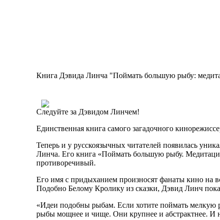
Книга Дэвида Линча "Поймать большую рыбу: медитац
Следуйте за Дэвидом Линчем!
Единственная книга самого загадочного кинорежиссер
Теперь и у русскоязычных читателей появилась уник
Линча. Его книга «Поймать большую рыбу. Медитация,
противоречивый.
Его имя с придыханием произносят фанаты кино на в
Подобно Белому Кролику из сказки, Дэвид Линч показ
«Идеи подобны рыбам. Если хотите поймать мелкую ры
рыбы мощнее и чище. Они крупнее и абстрактнее. И н