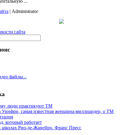
ентальную ...
айта
| Administrator
вости сайта
нонс
део файлы...
ка
му люди практикуют ТМ
 Уинфри, самая известная женщина-миллиардер, о ТМ
итация
д, который работает
 школах Рио-де-Жанейро. Франс Пресс