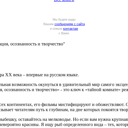
Мы будем рады
Вашим
сообщениям с сайта
и новым
контактам
с Вами.
ия, осознанность и творчество"
а ХХ века – впервые на русском языке.
альная возможность окунуться в удивительный мир самого эксце
 осознанность и творчество» - это ключ к «тайной комнате» ре
сех континентах, его фильмы мистифицируют и обожествляют. С
ывает читателям путь к глубинам, на дне которых покоятся тво
бешку, оставайтесь на мелководье. Но если вам нужна крупная р
евероятно красивы. Я ищу рыб определенного вида – тех, котор