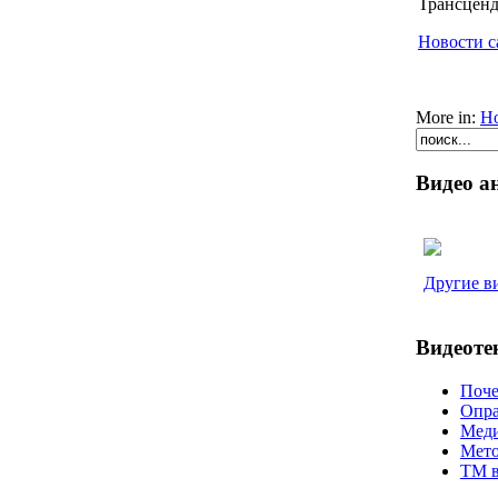
Трансценд
Новости с
More in:
Но
Видео а
Другие ви
Видеоте
Поче
Опра
Мед
Мето
ТМ в