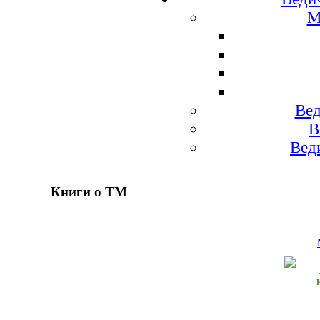
М
Вед
В
Вед
Книги о ТМ