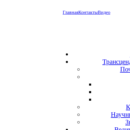
Главная
Контакты
Видео
Трансцен
По
К
Научн
З
Веди