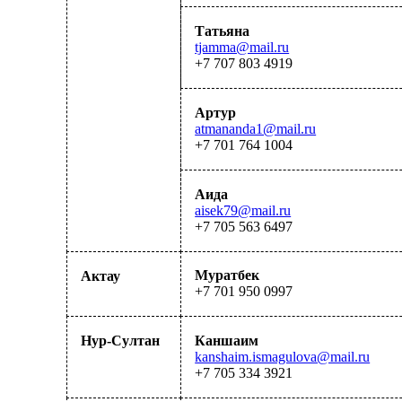
Татьяна
tjamma@mail.ru
+7
707 803 4919
Артур
atmananda1@mail.ru
+7 701 764 1004
Аида
aisek79@mail.ru
+7 7
0
5 56
3
6497
Муратбек
Актау
+7 701 950 0997
Нур-Султан
Каншаим
kanshaim.ismagulova@mail.ru
+7 705 334 3921