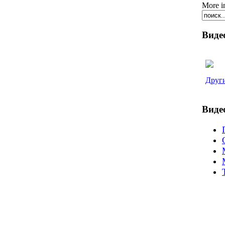
More i
Виде
Други
Виде