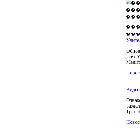
���
���
Учител
Обнов
всех 
Медита
Новос
Видео 
Ознак
разде
Транс
Новос