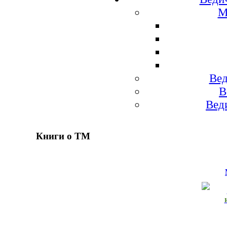
М
Вед
В
Вед
Книги о ТМ