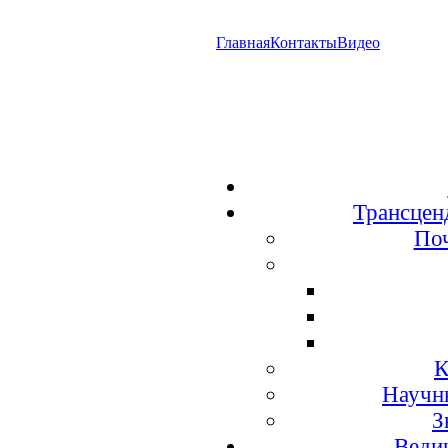
Главная
Контакты
Видео
Трансцен
По
К
Научн
З
Веди