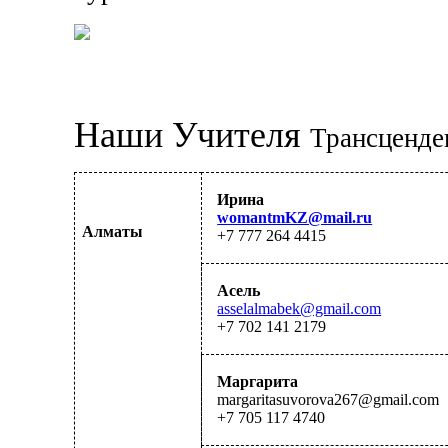
Наши Учителя 
Трансценде
Ирина
womantmKZ@mail.ru
Алматы
+7 777 264 4415
Асель
asselalmabek@gmail.com
+7 702 141 2179
Маргарита
margaritasuvorova267
@gmail.com
+7 705 117 4740