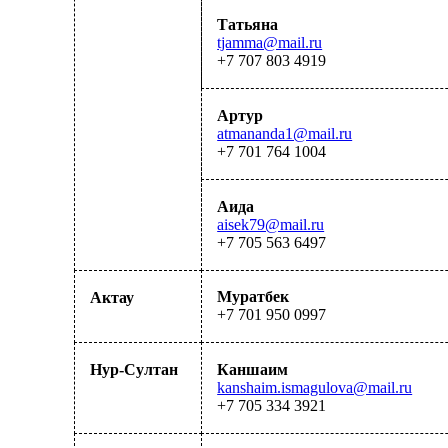
Татьяна
tjamma@mail.ru
+7
707 803 4919
Артур
atmananda1@mail.ru
+7 701 764 1004
Аида
aisek79@mail.ru
+7 7
0
5 56
3
6497
Муратбек
Актау
+7 701 950 0997
Нур-Султан
Каншаим
kanshaim.ismagulova@mail.ru
+7 705 334 3921