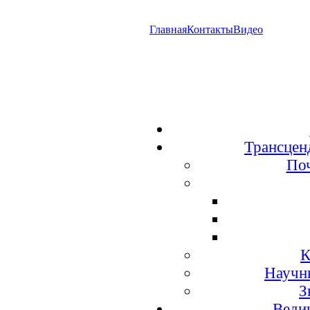
Главная
Контакты
Видео
Трансцен
По
К
Научн
З
Веди