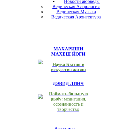
Новости аюрведы
Ведическая Астрология
Ведическая Музыка
Ведическая Архитектура
МАХАРИШИ
МАХЕШ ЙОГИ
Наука Бытия и
искусство жизни
ДЭВИД ЛИНЧ
Поймать большую
рыбу:
медитация,
осознанность и
творчество
Все книги