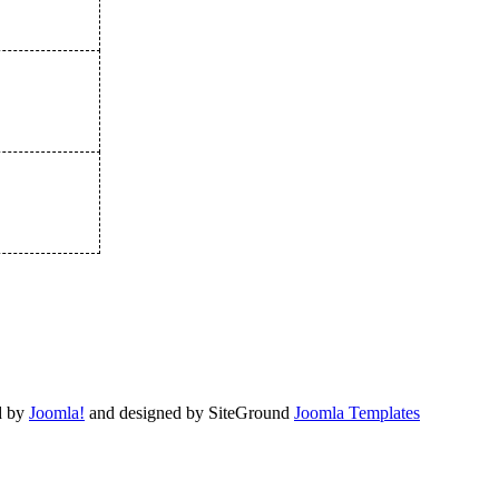
d by
Joomla!
and designed by SiteGround
Joomla Templates
Valid
XHTML
and
CSS
.