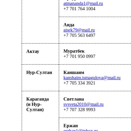
atmananda1@mail.ru
+7 701 764 1004
Аида
aisek79@mail.ru
+7 7
0
5 56
3
6497
Муратбек
Актау
+7 701 950 0997
Нур-Султан
Каншаим
kanshaim.ismagulova@mail.ru
+7 705 334 3921
Караганда
Светлана
(и Нур-
svsveta2010@mail.ru
Султан)
+7 707 328 9993
Ержан
erzhan1@inbox.ru