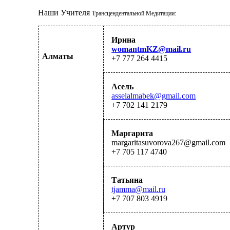
Наши Учителя 
Трансцендентальной Медитации
:
Ирина
womantmKZ@mail.ru
Алматы
+7 777 264 4415
Асель
asselalmabek@gmail.com
+7 702 141 2179
Маргарита
margaritasuvorova267
@gmail.com
+7 705 117 4740
Татьяна
tjamma@mail.ru
+7
707 803 4919
Артур