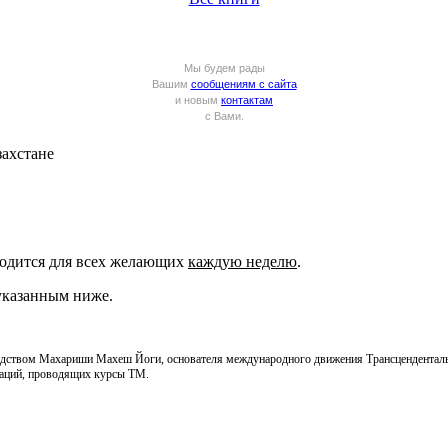
Мы будем рады
Вашим
сообщениям с сайта
и новым
контактам
с Вами.
ахстане
одится для всех желающих
каждую неделю
.
 указанным ниже.
водством Махариши Махеш Йоги, основателя международного движения Трансцендентальн
изаций, проводящих курсы ТМ.