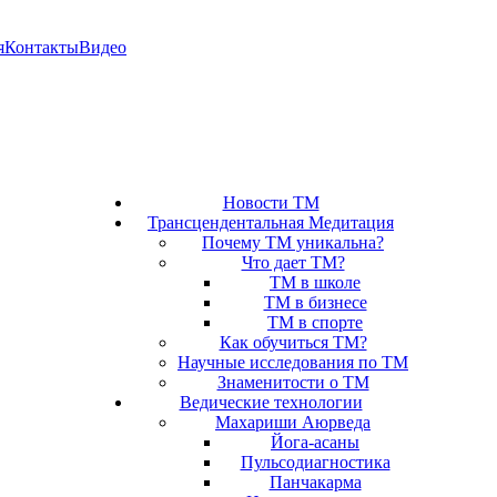
я
Контакты
Видео
Новости ТМ
Трансцендентальная Медитация
Почему ТМ уникальна?
Что дает ТМ?
ТМ в школе
ТМ в бизнесе
ТМ в спорте
Как обучиться ТМ?
Научные исследования по ТМ
Знаменитости о ТМ
Ведические технологии
Махариши Аюрведа
Йога-асаны
Пульсодиагностика
Панчакарма