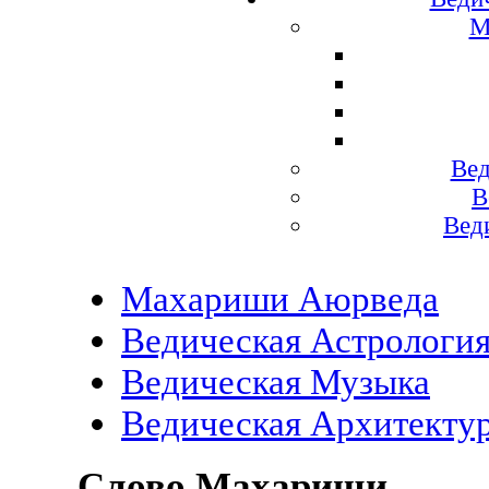
М
Вед
В
Вед
Махариши Аюрведа
Ведическая Астрологи
Ведическая Музыка
Ведическая Архитекту
Слово Махариши