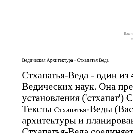
Ваш
и
Ведическая Архитектура - Стхапатья Веда
Стхапатья-Веда - один из 
Ведических наук. Она пре
установления ('стхапат') 
Тексты
-Веды (Ва
Стхапатья
архитектуры и планирова
Стхапатья-Веда соединяет