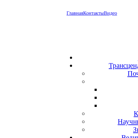
Главная
Контакты
Видео
Трансцен
По
К
Научн
З
Веди