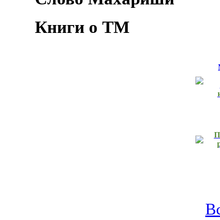
Книги о ТМ
П
В