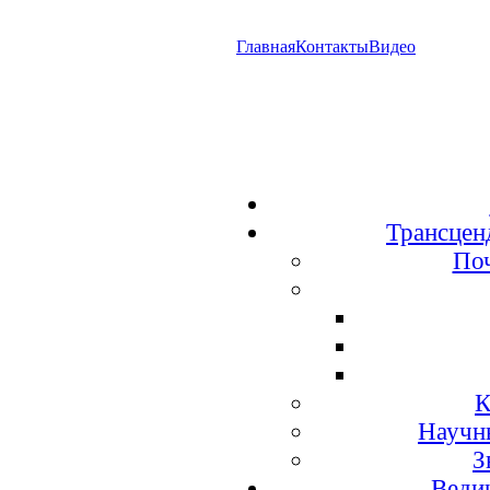
Главная
Контакты
Видео
Трансцен
По
К
Научн
З
Веди