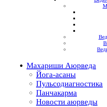
М
Вед
В
Вед
Махариши Аюрведа
Йога-асаны
Пульсодиагностика
Панчакарма
Новости аюрведы