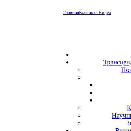
Главная
Контакты
Видео
Трансцен
По
К
Научн
З
Веди