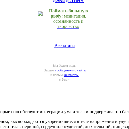
ДЭВИД ЛИНЧ
Поймать большую
рыбу:
медитация,
осознанность и
творчество
Все книги
Мы будем рады
Вашим
сообщениям с сайта
и новым
контактам
с Вами.
орые способствуют интеграции ума и тела и поддерживают сбал
саны
, высвобождаются укоренившиеся в теле напряжения и улуч
его тела - нервной, сердечно-сосудистой, дыхательной, пищева