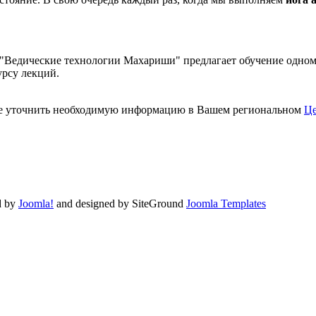
Ведические технологии Махариши" предлагает обучение одному 
рсу лекций.
ете уточнить необходимую информацию в Вашем региональном
Це
d by
Joomla!
and designed by SiteGround
Joomla Templates
Valid
XHTML
and
CSS
.