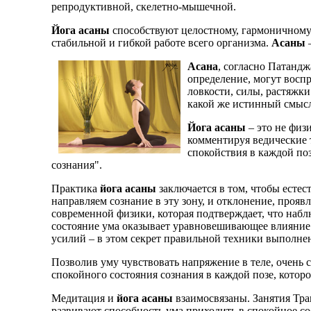
репродуктивной, скелетно-мышечной.
Йога асаны
способствуют целостному, гармоничному
стабильной и гибкой работе всего организма.
Асаны
–
Асана
, согласно Патандж
определение, могут воспр
ловкости, силы, растяжки
какой же истинный смы
Йога асаны
– это не физ
комментируя ведические 
спокойствия в каждой поз
сознания".
Практика
йога асаны
заключается в том, чтобы естес
направляем сознание в эту зону, и отклонение, прояв
современной физики, которая подтверждает, что наб
состояние ума оказывает уравновешивающее влияние н
усилий – в этом секрет правильной техники выполн
Позволив уму чувствовать напряжение в теле, очень 
спокойного состояния сознания в каждой позе, котор
Медитация
и
йога асаны
взаимосвязаны. Занятия Тр
развивают способность ума приходить в спокойное с