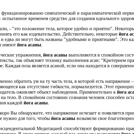
 функционированию симпатической и парасимпатической нервных
 испытанное временем средство для создания идеального здоровь
али, - "это положение тела, которое удобно и приятно". Некот
инять его как издевательство. Действительно, некоторые
йога а
 и едва ли могут быть названы "удобными и приятными". Это ка
сл имеют
йога асаны
.
ические упражнения,
йога асаны
выполняются в спокойном сост
тексты, так объясняет технику выполнения асан:
"Критерием пра
е. Каждая поза является асаной, если она находится в совершен
твенно обратить ум на ту часть тела, в которой есть напряжение
ляющееся как отсутствие гибкости, нормализуется. Этот принцип
людатель оживляет объект наблюдения. Применительно к
йога ас
а тело. В спокойном состоянии сознания человек способен остав
ения каждой
йога асаны
.
скоро Вы обнаружите, что напряжение исчезает и появляется при
ое нужно для того, чтобы
йога асаны
возымели свое благотворное
ансцендентальной Медитацией способствуют формированию пр
остояние. В свою очередь каждый раз, когда мы выполняем
йога 