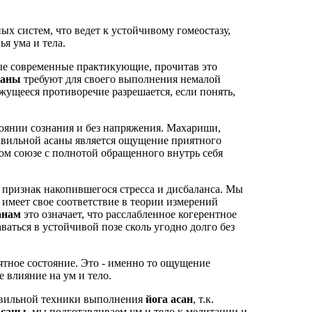
 систем, что ведет к устойчивому гомеостазу,
я ума и тела.
орые современные практикующие, прочитав это
саны
требуют для своего выполнения немалой
жущееся противоречие разрешается, если понять,
оянии сознания и без напряжения. Махариши,
вильной асаны является ощущение приятного
ном союзе с полнотой обращенного внутрь себя
 – признак накопившегося стресса и дисбаланса. Мы
 имеет свое соответствие в теории измерений
анам
это означает, что расслабленное когерентное
аться в устойчивой позе сколь угодно долго без
ятное состояние. Это - именно то ощущение
 влияние на ум и тело.
авильной техники выполнения
йога асан
, т.к.
асаны
, мы подготавливаем ум и тело к медитации и