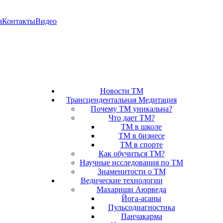
я
Контакты
Видео
Новости ТМ
Трансцендентальная Медитация
Почему ТМ уникальна?
Что дает ТМ?
ТМ в школе
ТМ в бизнесе
ТМ в спорте
Как обучиться ТМ?
Научные исследования по ТМ
Знаменитости о ТМ
Ведические технологии
Махариши Аюрведа
Йога-асаны
Пульсодиагностика
Панчакарма