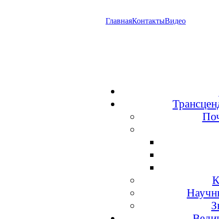
Главная
Контакты
Видео
Трансцен
По
К
Научн
З
Веди