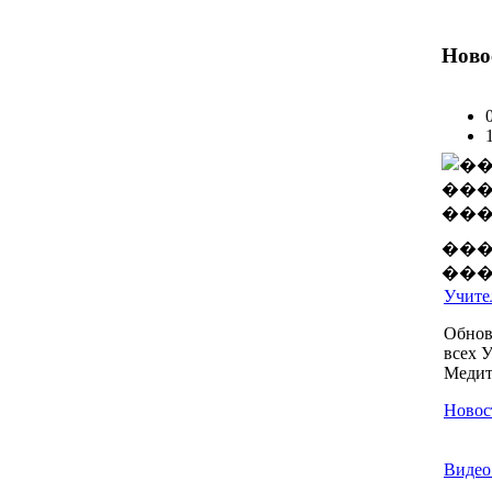
Ново
���
���
Учител
Обнов
всех 
Медита
Новос
Видео 