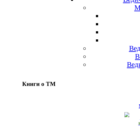
М
Вед
В
Вед
Книги о ТМ