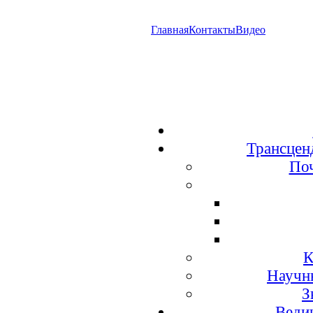
Главная
Контакты
Видео
Трансцен
По
К
Научн
З
Веди