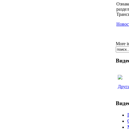
Ознак
разде
Транс
Новос
More i
Виде
Други
Виде