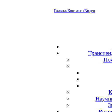
Главная
Контакты
Видео
Трансцен
По
К
Научн
З
Веди